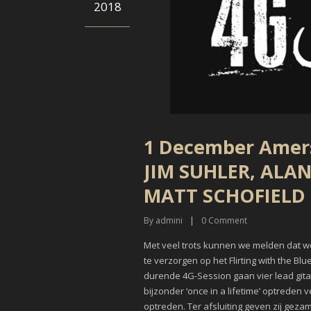
2018
1 December Amers
JIM SUHLER, ALA
MATT SCHOFIELD
By
admini
|
0
Comment
Met veel trots kunnen we melden dat w
te verzorgen op het Flirting with the B
durende 4G-Session gaan vier lead gita
bijzonder ‘once in a lifetime’ optreden 
optreden. Ter afsluiting geven zij gez