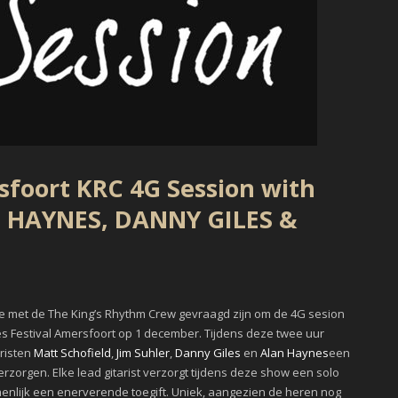
foort KRC 4G Session with
N HAYNES, DANNY GILES &
e met de The King’s Rhythm Crew gevraagd zijn om de 4G sesion
lues Festival Amersfoort op 1 december. Tijdens deze twee uur
risten
Matt Schofield
,
Jim Suhler
,
Danny Giles
en
Alan Haynes
een
verzorgen. Elke lead gitarist verzorgt tijdens deze show een solo
amenlijk een enerverende toegift. Uniek, aangezien de heren nog